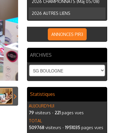
2026 CHAMPIONNATS (Maj 05/08)
2026 AUTRES LIENS
ANNONCES PIR3
ARCHIVES
Statistiques
AUJOURD'HUI
79
visiteurs -
221
pages vues
TOTAL
509768
visiteurs -
1951035
pages vues