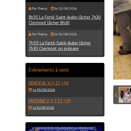
Par Thierry
le 02/08/2026
8h35 La Ferté-Saint-Aubin lâcher 7h30
Clermont lâcher 8h30
Par Thierry
le 02/08/2026
7h55 La Ferté-Saint-Aubin lâcher
7h30 Clermont on prépare
Évènements à venir
VENDEUIL V/Y ET J (V)
Le 09/08/2026
VIVONNE V, Y, F ET J (F)
Le 15/08/2026