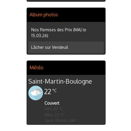
Album photos
Nos Remises des Prix (MAJ le
15.03.26)
Lâcher sur Vendeuil
Météo
Saint-Martin-Boulogne
22
°C
Couvert
Min: 20 °C
Max: 22 °C
Vent: 18 kmh 266°