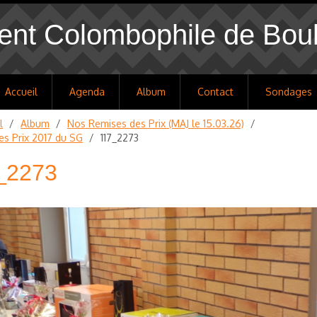
nt Colombophile de Bou
Accueil
Agenda
Album
Contact
Sondages
l
/
Album
/
Nos Remises des Prix (MAJ le 15.03.26)
/
es Prix 2017 du SG
/
117_2273
_2273