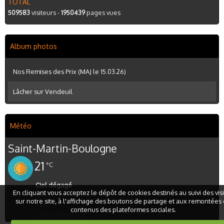
TOTAL
509583
visiteurs -
1950439
pages vues
Album photos
Nos Remises des Prix (MAJ le 15.03.26)
Lâcher sur Vendeuil
Météo
Saint-Martin-Boulogne
21
°C
Ciel dégagé
En cliquant vous acceptez le dépôt de cookies destinés au suivi des vis
Min: 19 °C
sur notre site, à l'affichage des boutons de partage et aux remontées
Max: 21 °C
contenus des plateformes sociales.
Vent: 22 kmh 278°