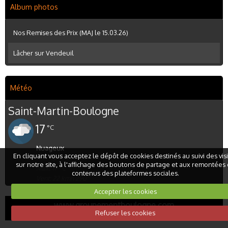
Album photos
Nos Remises des Prix (MAJ le 15.03.26)
Lâcher sur Vendeuil
Météo
Saint-Martin-Boulogne
17
°C
Nuageux
En cliquant vous acceptez le dépôt de cookies destinés au suivi des vis
Min: 13 °C
sur notre site, à l'affichage des boutons de partage et aux remontées
Max: 17 °C
contenus des plateformes sociales.
Vent: 22 kmh 290°
Accepter les cookies
www.groupementboulogne.com
Refuser les cookies